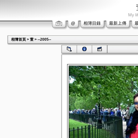
My li
@
相簿目錄
最新上傳
相簿首頁
>
萱
>
--2005--